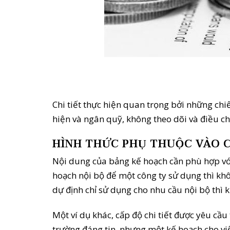
Chi tiết thực hiện quan trọng bởi những chiế
hiện và ngân quỹ, không theo dõi và điều ch
HÌNH THỨC PHỤ THUỘC VÀO 
Nội dung của bảng kế hoạch cần phù hợp với 
hoạch nội bộ để một công ty sử dụng thì kh
dự định chỉ sử dụng cho nhu cầu nội bộ thì
Một ví dụ khác, cấp độ chi tiết được yêu cầ
trường đáng tin, nhưng một kế hoạch cho việ