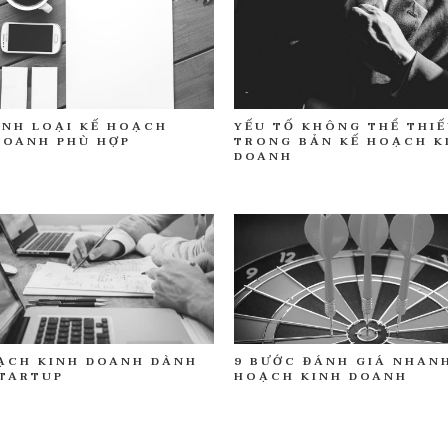
YẾU TỐ KHÔNG THỂ THI
ỊNH LOẠI KẾ HOẠCH
TRONG BẢN KẾ HOẠCH K
DOANH PHÙ HỢP
DOANH
9 BƯỚC ĐÁNH GIÁ NHAN
ẠCH KINH DOANH DÀNH
HOẠCH KINH DOANH
TARTUP