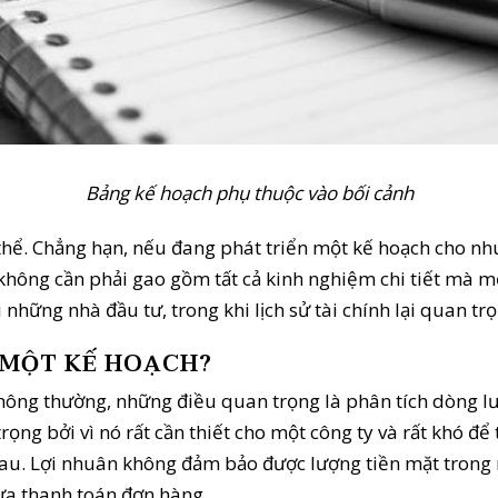
Bảng kế hoạch phụ thuộc vào bối cảnh
hể. Chẳng hạn, nếu đang phát triển một kế hoạch cho nhu
không cần phải gao gồm tất cả kinh nghiệm chi tiết mà mọ
 những nhà đầu tư, trong khi lịch sử tài chính lại quan tr
I MỘT KẾ HOẠCH?
ông thường, những điều quan trọng là phân tích dòng lưu 
trọng bởi vì nó rất cần thiết cho một công ty và rất khó đ
hau. Lợi nhuân không đảm bảo được lượng tiền mặt trong 
hưa thanh toán đơn hàng