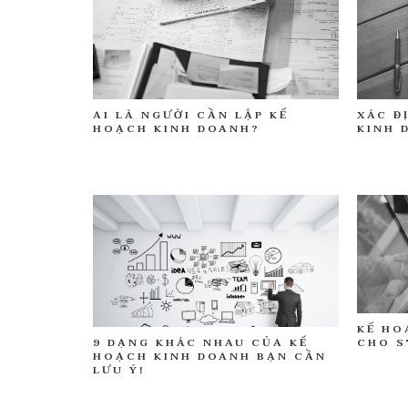
AI LÀ NGƯỜI CẦN LẬP KẾ
XÁC Đ
HOẠCH KINH DOANH?
KINH 
KẾ HO
9 DẠNG KHÁC NHAU CỦA KẾ
CHO S
HOẠCH KINH DOANH BẠN CẦN
LƯU Ý!