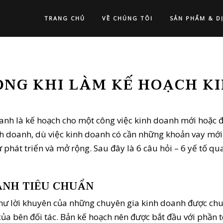
TRANG CHỦ
VỀ CHÚNG TÔI
SẢN PHẨM & D
ỌNG KHI LÀM KẾ HOẠCH K
anh là kế hoạch cho một công việc kinh doanh mới hoặc 
h doanh, dù việc kinh doanh có cần những khoản vay mới
phát triển và mở rộng. Sau đây là 6 câu hỏi – 6 yế tố quan
ANH TIÊU CHUẨN
ư lời khuyên của những chuyên gia kinh doanh được chuẩn 
a bên đối tác. Bản kế hoạch nên được bắt đầu với phần tóm