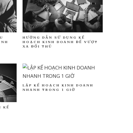
HƯỚNG DẪN SỬ DỤNG KẾ
ẾU
HOẠCH KINH DOANH ĐỂ VƯỢT
INH
XA ĐỐI THỦ
LẬP KẾ HOẠCH KINH DOANH
NHANH TRONG 1 GIỜ
H KẾ