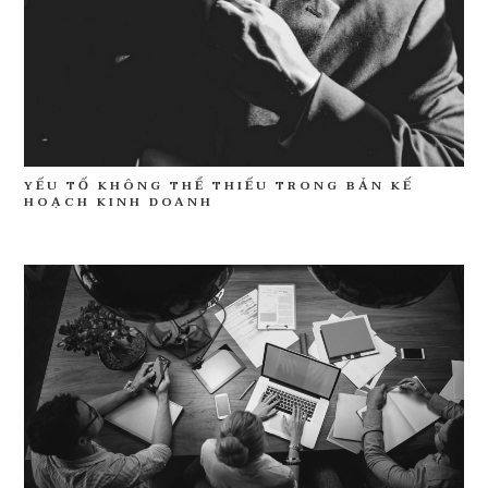
YẾU TỐ KHÔNG THỂ THIẾU TRONG BẢN KẾ
HOẠCH KINH DOANH