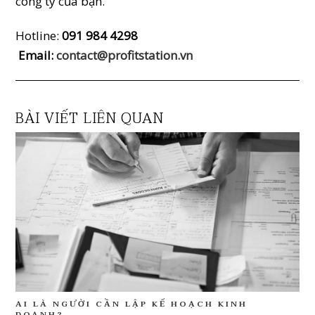
công ty của bạn.
Hotline:
091 984 4298
Email:
contact@profitstation.vn
BÀI VIẾT LIÊN QUAN
AI LÀ NGƯỜI CẦN LẬP KẾ HOẠCH KINH
DOANH?