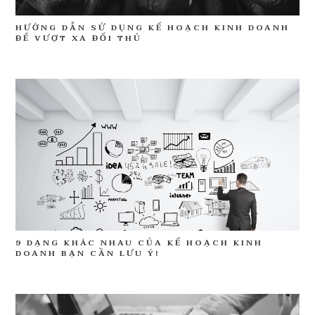
HƯỚNG DẪN SỬ DỤNG KẾ HOẠCH KINH DOANH
ĐỂ VƯỢT XA ĐỐI THỦ
9 DẠNG KHÁC NHAU CỦA KẾ HOẠCH KINH
DOANH BẠN CẦN LƯU Ý!