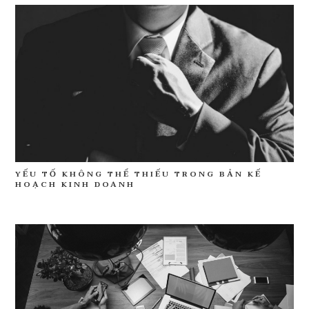
YẾU TỐ KHÔNG THỂ THIẾU TRONG BẢN KẾ
HOẠCH KINH DOANH