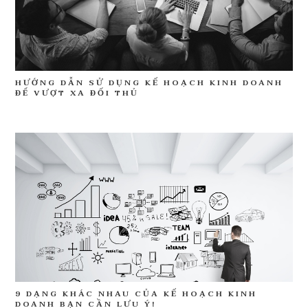
HƯỚNG DẪN SỬ DỤNG KẾ HOẠCH KINH DOANH
ĐỂ VƯỢT XA ĐỐI THỦ
9 DẠNG KHÁC NHAU CỦA KẾ HOẠCH KINH
DOANH BẠN CẦN LƯU Ý!