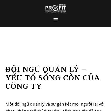
ĐỘI NGŨ QUẢN LÝ –
YẾU TỐ SỐNG CÒN CỦA
CÔNG TY
Một đội ngũ quản lý và sự gắn kết mọi người lại với
nhau không thể chỉ dựa vào lý lịch hay vốn đầu tư.