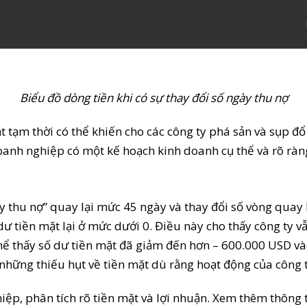
Biểu đồ dòng tiền khi có sự thay đổi số ngày thu nợ
t tạm thời có thể khiến cho các công ty phá sản và sụp đ
anh nghiệp có một kế hoạch kinh doanh cụ thể và rõ ràn
 thu nợ” quay lại mức 45 ngày và thay đổi số vòng quay hà
dư tiền mặt lại ở mức dưới 0. Điều này cho thấy công ty v
hể thấy số dư tiền mặt đã giảm đến hơn – 600.000 USD và
những thiếu hụt về tiền mặt dù rằng hoạt động của công t
p, phân tích rõ tiền mặt và lợi nhuận. Xem thêm thông t