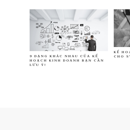
KẾ HO
9 DẠNG KHÁC NHAU CỦA KẾ
CHO S
HOẠCH KINH DOANH BẠN CẦN
LƯU Ý!