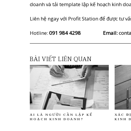
doanh và tải template lập kế hoạch kinh d
Liên hệ ngay với Profit Station để được tư v
Hotline:
091 984 4298 Email:
conta
BÀI VIẾT LIÊN QUAN
AI LÀ NGƯỜI CẦN LẬP KẾ
XÁC Đ
HOẠCH KINH DOANH?
KINH 