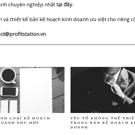
oanh chuyên nghiệp nhất
tại đây.
ấn và thiết kế bản kế hoạch kinh doanh ưu việt cho riêng c
ct@profitstation.vn
YẾU TỐ KHÔNG THỂ THI
ỊNH LOẠI KẾ HOẠCH
TRONG BẢN KẾ HOẠCH K
DOANH PHÙ HỢP
DOANH