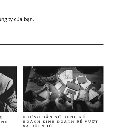
ông ty của bạn.
HƯỚNG DẪN SỬ DỤNG KẾ
ẾU
HOẠCH KINH DOANH ĐỂ VƯỢT
INH
XA ĐỐI THỦ