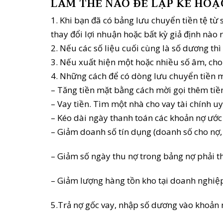
LÀM THẾ NÀO ĐỂ LẬP KẾ HO
1. Khi bạn đã có bảng lưu chuyển tiền tệ từ s
thay đổi lợi nhuận hoặc bất kỳ giả định nào 
2. Nếu các số liệu cuối cùng là số dương th
3. Nếu xuất hiện một hoặc nhiều số âm, cho t
4. Những cách để có dòng lưu chuyển tiền mặ
– Tăng tiền mặt bằng cách mời gọi thêm tiền
– Vay tiền. Tìm một nhà cho vay tài chính 
– Kéo dài ngày thanh toán các khoản nợ ước 
–
Giảm doanh số tín dụng (doanh số cho nợ,
– Giảm số ngày thu nợ trong bảng nợ phải t
– Giảm lượng hàng tồn kho tại doanh nghiệ
5.Trả nợ gốc vay, nhập số dương vào khoản 