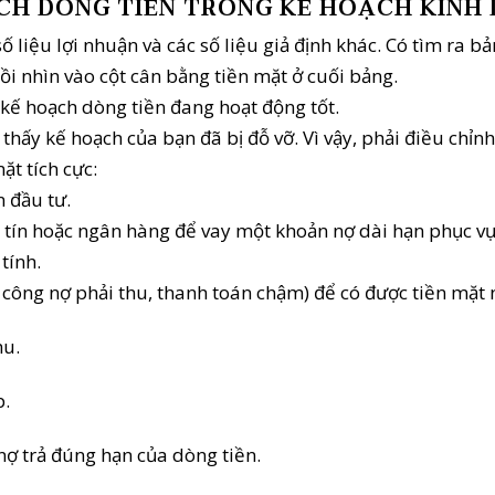
ẠCH DÒNG TIỀN TRONG KẾ HOẠCH KINH
ố liệu lợi nhuận và các số liệu giả định khác. Có tìm ra b
rồi nhìn vào cột cân bằng tiền mặt ở cuối bảng.
ì kế hoạch dòng tiền đang hoạt động tốt.
hấy kế hoạch của bạn đã bị đỗ vỡ. Vì vậy, phải điều chỉnh 
t tích cực:
 đầu tư.
uy tín hoặc ngân hàng để vay một khoản nợ dài hạn phục 
tính.
 công nợ phải thu, thanh toán chậm) để có được tiền mặt
hu.
p.
nợ trả đúng hạn của dòng tiền.