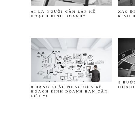
AI LÀ NGƯỜI CẦN LẬP KẾ
XÁC Đ
HOẠCH KINH DOANH?
KINH 
9 BƯỚ
9 DẠNG KHÁC NHAU CỦA KẾ
HOẠCH
HOẠCH KINH DOANH BẠN CẦN
LƯU Ý!