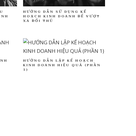
HƯỚNG DẪN SỬ DỤNG KẾ
ẾU
HOẠCH KINH DOANH ĐỂ VƯỢT
INH
XA ĐỐI THỦ
ANH
HƯỚNG DẪN LẬP KẾ HOẠCH
KINH DOANH HIỆU QUẢ (PHẦN
1)