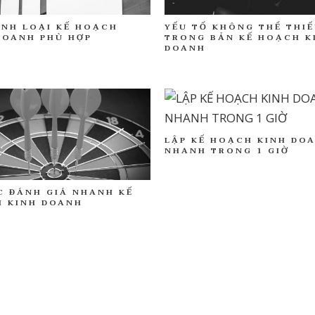
YẾU TỐ KHÔNG THỂ THI
ỊNH LOẠI KẾ HOẠCH
TRONG BẢN KẾ HOẠCH K
DOANH PHÙ HỢP
DOANH
LẬP KẾ HOẠCH KINH DO
NHANH TRONG 1 GIỜ
C ĐÁNH GIÁ NHANH KẾ
 KINH DOANH