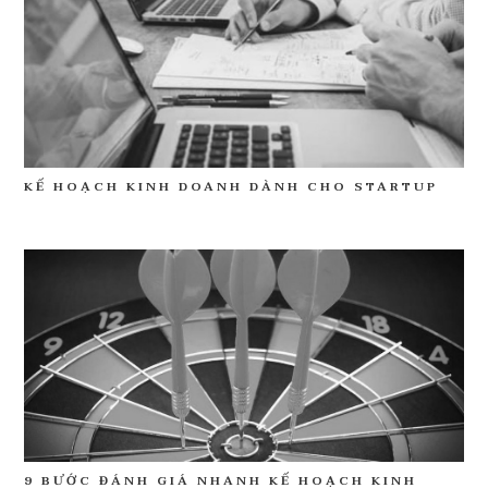
KẾ HOẠCH KINH DOANH DÀNH CHO STARTUP
9 BƯỚC ĐÁNH GIÁ NHANH KẾ HOẠCH KINH