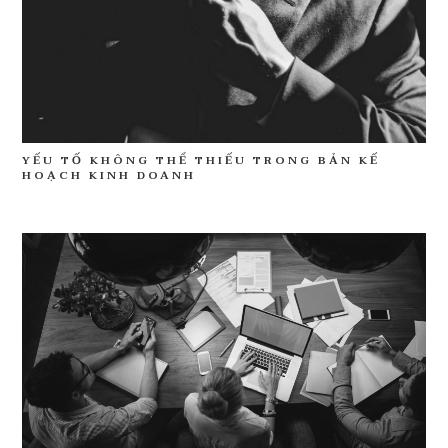
YẾU TỐ KHÔNG THỂ THIẾU TRONG BẢN KẾ
HOẠCH KINH DOANH