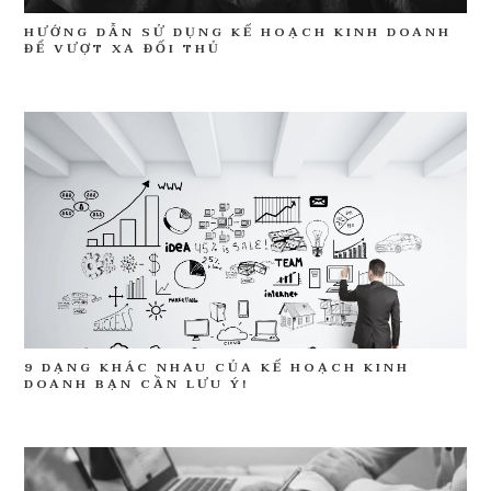
HƯỚNG DẪN SỬ DỤNG KẾ HOẠCH KINH DOANH
ĐỂ VƯỢT XA ĐỐI THỦ
9 DẠNG KHÁC NHAU CỦA KẾ HOẠCH KINH
DOANH BẠN CẦN LƯU Ý!